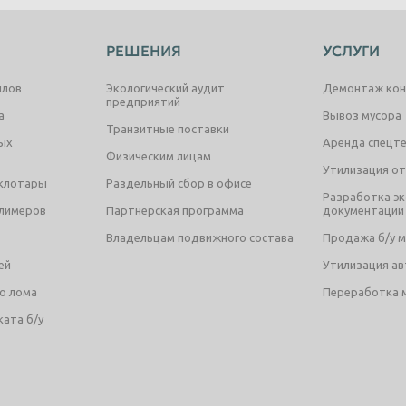
РЕШЕНИЯ
УСЛУГИ
ллов
Экологический аудит
Демонтаж кон
предприятий
а
Вывоз мусора
Транзитные поставки
ых
Аренда спецт
Физическим лицам
Утилизация о
еклотары
Раздельный сбор в офисе
Разработка эк
олимеров
Партнерская программа
документации
Владельцам подвижного состава
Продажа б/у 
ей
Утилизация а
о лома
Переработка 
ата б/у