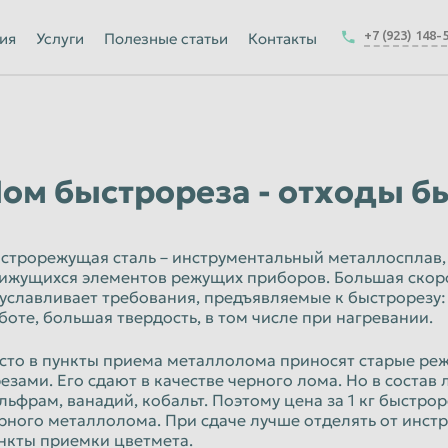
Йошкар-Ола
+7 (923) 148-
ия
Услуги
Полезные статьи
Контакты
Калуга
Керчь
-на-Амуре
Королёв
Краснодар
ом быстрореза - отходы 
Курск
Магнитогорск
строрежущая сталь – инструментальный металлосплав
ижущихся элементов режущих приборов. Большая скор
Москва
уславливает требования, предъявляемые к быстрорезу:
Набережные Челны
боте, большая твердость, в том числе при нагревании.
ск
Нижнекамск
сто в пункты приема металлолома приносят старые ре
езами. Его сдают в качестве черного лома. Но в состав
Новокузнецк
льфрам, ванадий, кобальт. Поэтому цена за 1 кг быстро
рного металлолома. При сдаче лучше отделять от инстру
Новочеркасск
нкты приемки цветмета.