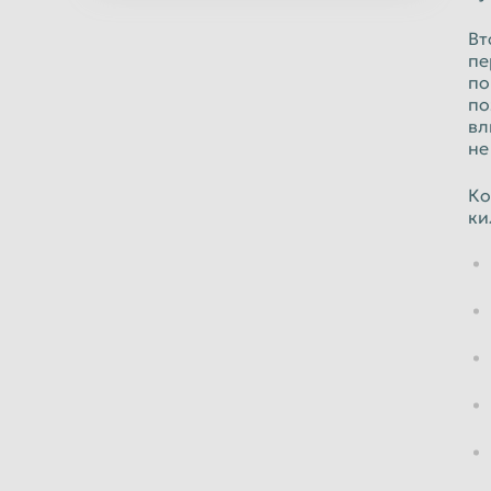
Норильск
Омск
Вт
Оренбург
Орск
пе
по
Пермь
Петрозаводс
по
Подольск
Прокопьевск
вл
не
Ростов-на-Дону
Рыбинск
Ко
Салават
Самара
ки
Саранск
Саратов
Северодвинск
Симферополь
Сочи
Ставрополь
Стерлитамак
Сургут
Сыктывкар
Таганрог
Тверь
Тольятти
Тула
Тюмень