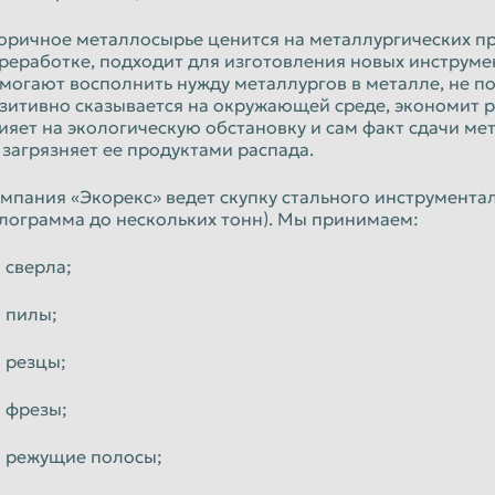
Орёл
оричное металлосырье ценится на металлургических п
Пенза
реработке, подходит для изготовления новых инструм
могают восполнить нужду металлургов в металле, не п
к
Петропавловск-Камчатский
зитивно сказывается на окружающей среде, экономит 
Псков
ияет на экологическую обстановку и сам факт сдачи мет
 загрязняет ее продуктами распада.
Рязань
мпания «Экорекс» ведет скупку стального инструмента
Санкт-Петербург
лограмма до нескольких тонн). Мы принимаем:
Севастополь
сверла;
Смоленск
пилы;
Старый Оскол
Сызрань
резцы;
Тамбов
фрезы;
Томск
режущие полосы;
Улан-Удэ