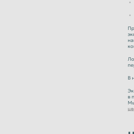
Ульяновск
Уссурийск
Хабаровск
Химки
Челябинск
Череповец
Пр
эк
Шахты
Электросталь
на
Южно-Сахалинск
Якутск
ко
Ло
пе
В 
Эк
в 
Мы
цв