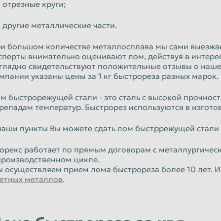
отрезные круги;
Уфа
Чебоксары
другие металлические части.
Чита
и большом количестве металлосплава мы сами выезжае
сперты внимательно оценивают лом, действуя в интере
Энгельс
глядно свидетельствуют положительные отзывы о нашей
мпании указаны цены за 1 кг быстрореза разных марок.
Ярославль
м быстрорежущей стали - это сталь с высокой прочност
репадам температур. Быстрорез используются в изгот
наши пункты Вы можете сдать лом быстррежущей стали
орекс работает по прямым договорам с металлургичес
производственном цикле.
 осуществляем прием лома быстрореза более 10 лет. И
етных металлов
.