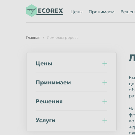
Ижевск
Иркутск
Цены
Принимаем
Решен
Казань
Калининград
Каменск-Уральский
Кемерово
Главная
Лом быстрореза
Киров
Комсомольск
Кострома
Красногорск
Л
Цены
Красноярск
Курган
Липецк
Люберцы
Бы
Принимаем
дв
Махачкала
Миасс
об
Мурманск
Мытищи
ра
Решения
Нальчик
Нижневартов
Ча
фр
Нижний Новгород
Нижний Тагил
Услуги
во
Новороссийск
Новосибирск
че
пу